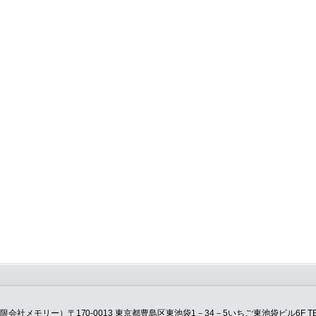
モリー）〒170-0013 東京都豊島区東池袋1－34－5いちご東池袋ビル6F TEL：0