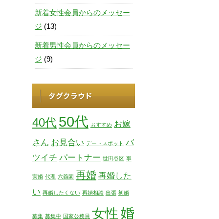
新着女性会員からのメッセー
ジ
(13)
新着男性会員からのメッセー
ジ
(9)
50代
40代
お嫁
おすすめ
さん
お見合い
バ
デートスポット
ツイチ
パートナー
世田谷区
事
再婚
再婚した
実婚
代理
六義園
い
再婚したくない
再婚相談
出張
初婚
婚
女性
募集
募集中
国家公務員