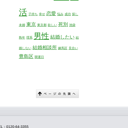
活
恋愛
子持ち
幸せ
悩み
成功
探し
東京
死別
未婚
東京都
欲しい
池袋
男性
結婚したい
熟年
理系
結
結婚相談所
婚しない
練馬区
見合い
豊島区
開運日
120-64-3355