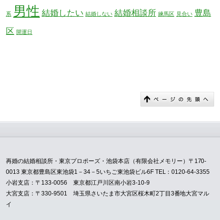
男性
結婚したい
結婚相談所
豊島
系
結婚しない
練馬区
見合い
区
開運日
再婚の結婚相談所・東京プロポーズ・池袋本店（有限会社メモリー）〒170-
0013 東京都豊島区東池袋1－34－5いちご東池袋ビル6F TEL：0120-64-3355
小岩支店：〒133-0056 東京都江戸川区南小岩3-10-9
大宮支店：〒330-9501 埼玉県さいたま市大宮区桜木町2丁目3番地大宮マル
イ