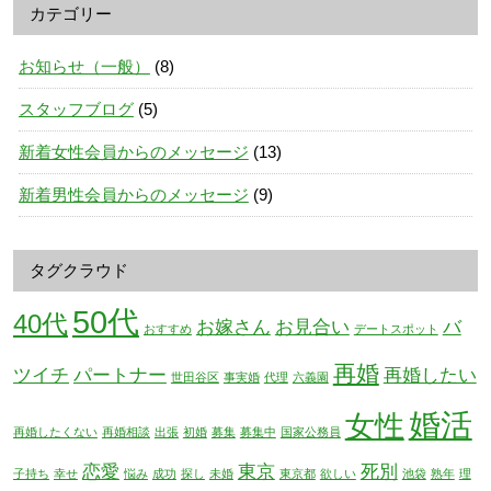
カテゴリー
お知らせ（一般）
(8)
スタッフブログ
(5)
新着女性会員からのメッセージ
(13)
新着男性会員からのメッセージ
(9)
タグクラウド
50代
40代
お嫁さん
お見合い
バ
おすすめ
デートスポット
再婚
ツイチ
パートナー
再婚したい
世田谷区
事実婚
代理
六義園
婚活
女性
再婚したくない
再婚相談
出張
初婚
募集
募集中
国家公務員
恋愛
東京
死別
子持ち
幸せ
悩み
成功
探し
未婚
東京都
欲しい
池袋
熟年
理