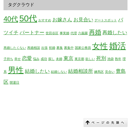
タグクラウド
50代
40代
お嫁さん
お見合い
バ
おすすめ
デートスポット
再婚
ツイチ
パートナー
再婚したい
世田谷区
事実婚
代理
六義園
婚活
女性
再婚したくない
再婚相談
出張
初婚
募集
募集中
国家公務員
恋愛
東京
死別
子持ち
幸せ
悩み
成功
探し
未婚
東京都
欲しい
池袋
熟年
理
男性
結婚したい
結婚相談所
豊島
系
結婚しない
練馬区
見合い
区
開運日