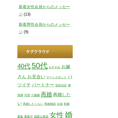
新着女性会員からのメッセー
ジ
(13)
新着男性会員からのメッセー
ジ
(9)
50代
40代
お嫁
おすすめ
さん
お見合い
バ
デートスポット
ツイチ
パートナー
世田谷区
事
再婚
再婚した
実婚
代理
六義園
い
再婚したくない
再婚相談
出張
初婚
婚
女性
募集
募集中
国家公務員