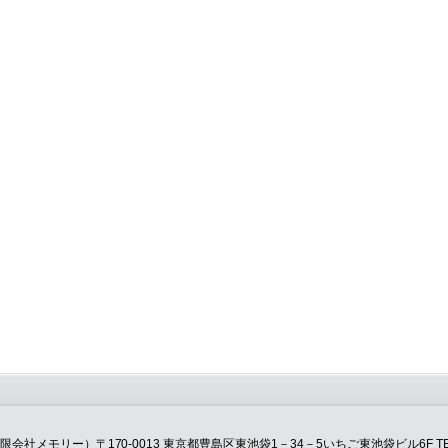
モリー）〒170-0013 東京都豊島区東池袋1－34－5いちご東池袋ビル6F TEL：0