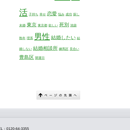
活
恋愛
子持ち
幸せ
悩み
成功
探し
東京
死別
未婚
東京都
欲しい
池袋
男性
結婚したい
熟年
理系
結
結婚相談所
婚しない
練馬区
見合い
豊島区
開運日
120-64-3355