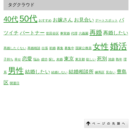
タグクラウド
50代
40代
お嫁さん
お見合い
バ
おすすめ
デートスポット
再婚
ツイチ
パートナー
再婚したい
世田谷区
事実婚
代理
六義園
婚活
女性
再婚したくない
再婚相談
出張
初婚
募集
募集中
国家公務員
恋愛
東京
死別
子持ち
幸せ
悩み
成功
探し
未婚
東京都
欲しい
池袋
熟年
理
男性
結婚したい
結婚相談所
豊島
系
結婚しない
練馬区
見合い
区
開運日